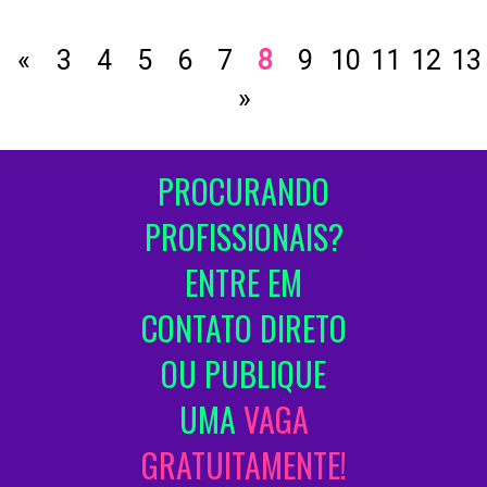
«
3
4
5
6
7
8
9
10
11
12
13
»
PROCURANDO
PROFISSIONAIS?
ENTRE EM
CONTATO DIRETO
OU PUBLIQUE
UMA
VAGA
GRATUITAMENTE!