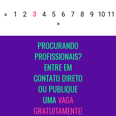
«
1
2
3
4
5
6
7
8
9
10
11
»
PROCURANDO
PROFISSIONAIS?
ENTRE EM
CONTATO DIRETO
OU PUBLIQUE
UMA
VAGA
GRATUITAMENTE!