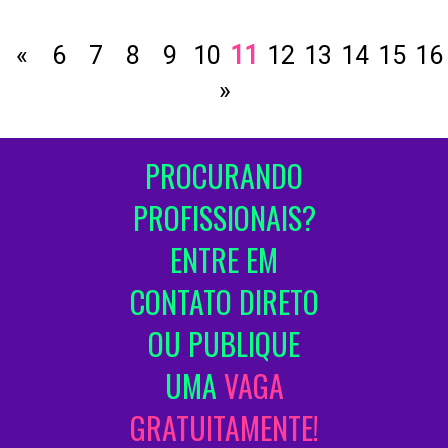
«
6
7
8
9
10
11
12
13
14
15
16
»
PROCURANDO
PROFISSIONAIS?
ENTRE EM
CONTATO DIRETO
OU PUBLIQUE
UMA
VAGA
GRATUITAMENTE!