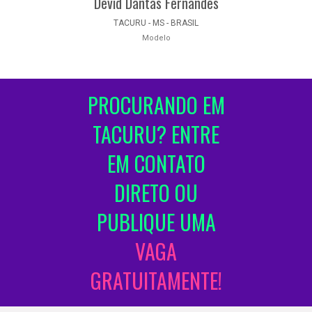
Devid Dantas Fernandes
TACURU - MS - BRASIL
Modelo
PROCURANDO EM
TACURU? ENTRE
EM CONTATO
DIRETO OU
PUBLIQUE UMA
VAGA
GRATUITAMENTE!