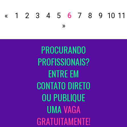
«
1
2
3
4
5
6
7
8
9
10
11
»
PROCURANDO
PROFISSIONAIS?
ENTRE EM
CONTATO DIRETO
OU PUBLIQUE
UMA
VAGA
GRATUITAMENTE!