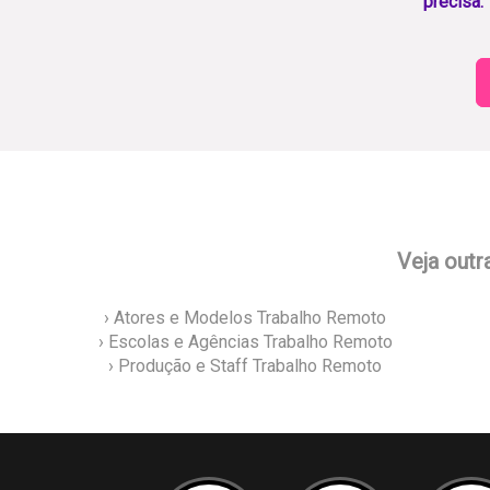
precisa.
Veja outr
› Atores e Modelos Trabalho Remoto
› Escolas e Agências Trabalho Remoto
› Produção e Staff Trabalho Remoto