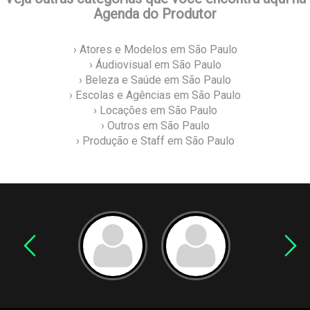
Agenda do Produtor
› Atores e Modelos em São Paulo
› Áudiovisual em São Paulo
› Beleza e Saúde em São Paulo
› Escolas e Agências em São Paulo
› Locações em São Paulo
› Outros em São Paulo
› Produção e Staff em São Paulo