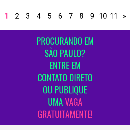
1
2
3
4
5
6
7
8
9
10
11
»
PROCURANDO EM
SÃO PAULO?
ENTRE EM
CONTATO DIRETO
OU PUBLIQUE
UMA
VAGA
GRATUITAMENTE!