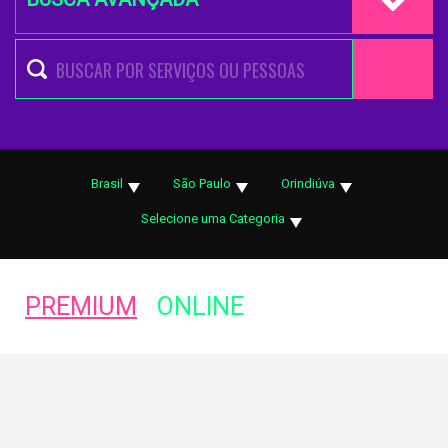
Brasil
São Paulo
Orindiúva
Selecione uma Categoria
PREMIUM
ONLINE