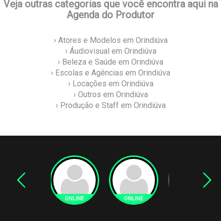
Veja outras categorias que você encontra aqui na
Agenda do Produtor
› Atores e Modelos em Orindiúva
› Áudiovisual em Orindiúva
› Beleza e Saúde em Orindiúva
› Escolas e Agências em Orindiúva
› Locações em Orindiúva
› Outros em Orindiúva
› Produção e Staff em Orindiúva