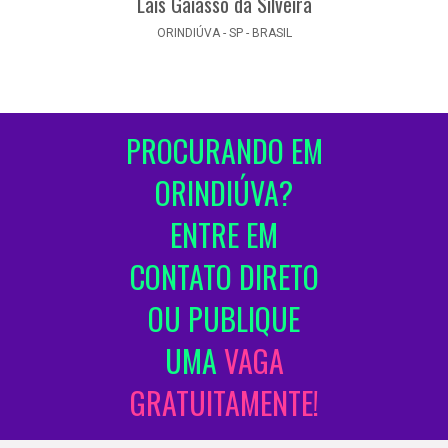
Laís Gaiasso da Silveira
ORINDIÚVA - SP - BRASIL
PROCURANDO EM
ORINDIÚVA?
ENTRE EM
CONTATO DIRETO
OU PUBLIQUE
UMA
VAGA
GRATUITAMENTE!