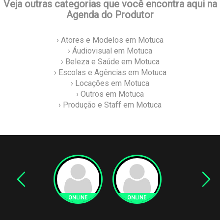
Veja outras categorias que você encontra aqui na
Agenda do Produtor
› Atores e Modelos em Motuca
› Áudiovisual em Motuca
› Beleza e Saúde em Motuca
› Escolas e Agências em Motuca
› Locações em Motuca
› Outros em Motuca
› Produção e Staff em Motuca