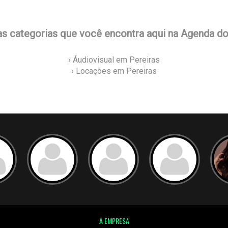
as categorias que você encontra aqui na Agenda d
› Áudiovisual em Pereiras
› Locações em Pereiras
A EMPRESA