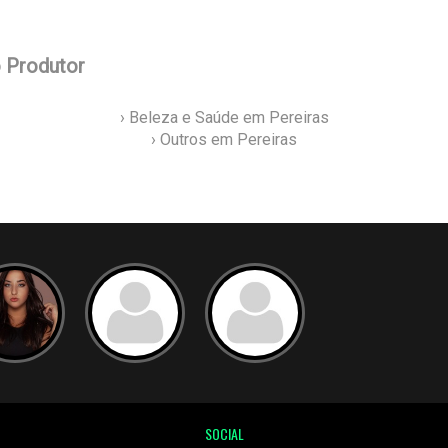
o Produtor
› Beleza e Saúde em Pereiras
› Outros em Pereiras
SOCIAL