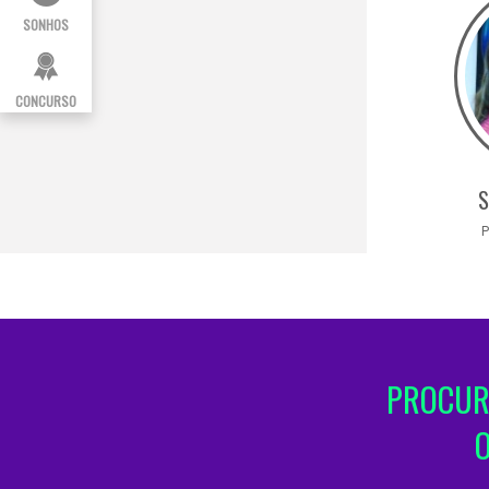
SONHOS
CONCURSO
S
P
PROCUR