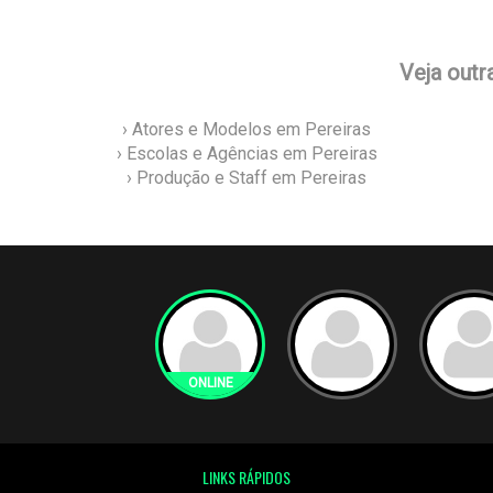
Veja outr
› Atores e Modelos em Pereiras
› Escolas e Agências em Pereiras
› Produção e Staff em Pereiras
LINKS RÁPIDOS