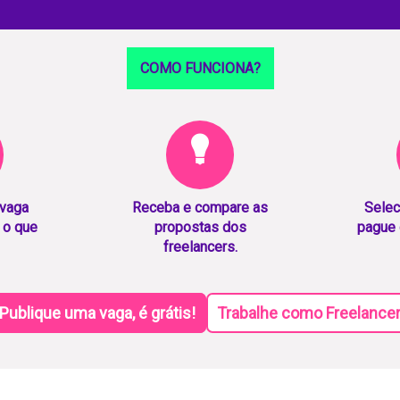
COMO FUNCIONA?
 vaga
Receba e compare as
Selec
 o que
propostas dos
pague 
freelancers.
Publique uma vaga, é grátis!
Trabalhe como Freelance