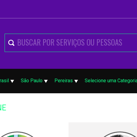
rasil
São Paulo
Pereiras
Selecione uma Categori
NE