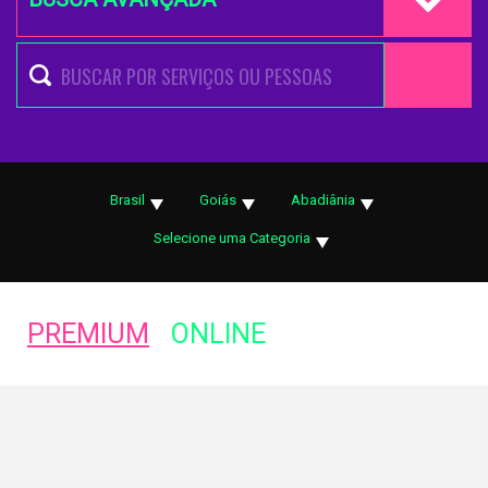
Brasil
Goiás
Abadiânia
Selecione uma Categoria
PREMIUM
ONLINE