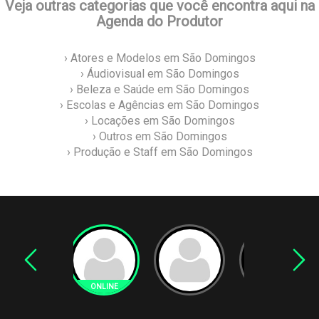
Veja outras categorias que você encontra aqui na
Agenda do Produtor
› Atores e Modelos em São Domingos
› Áudiovisual em São Domingos
› Beleza e Saúde em São Domingos
› Escolas e Agências em São Domingos
› Locações em São Domingos
› Outros em São Domingos
› Produção e Staff em São Domingos