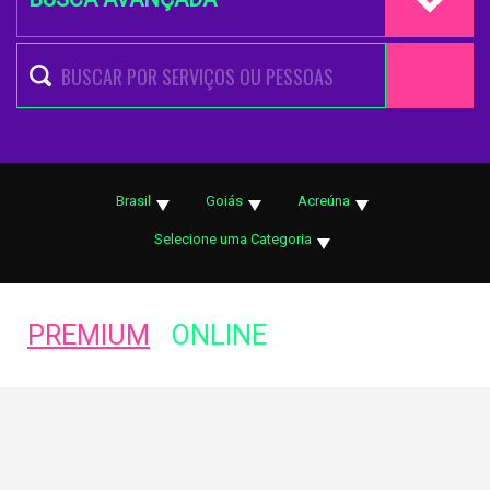
Brasil
Goiás
Acreúna
Selecione uma Categoria
PREMIUM
ONLINE