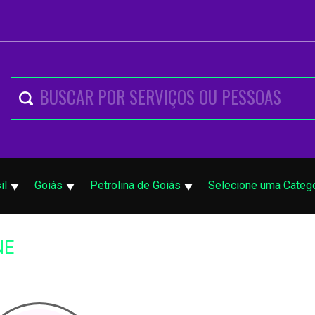
il
Goiás
Petrolina de Goiás
Selecione uma Catego
NE