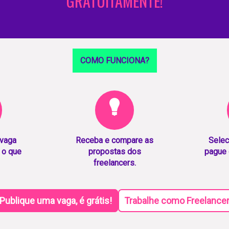
GRATUITAMENTE!
COMO FUNCIONA?
 vaga
Receba e compare as
Selec
 o que
propostas dos
pague 
freelancers.
Publique uma vaga, é grátis!
Trabalhe como Freelance