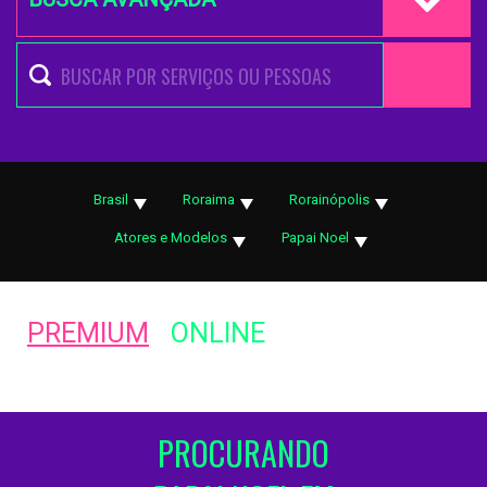
Brasil
Roraima
Rorainópolis
Atores e Modelos
Papai Noel
PREMIUM
ONLINE
PROCURANDO