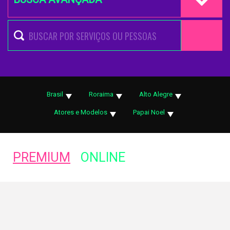
Brasil
Roraima
Alto Alegre
Atores e Modelos
Papai Noel
PREMIUM
ONLINE