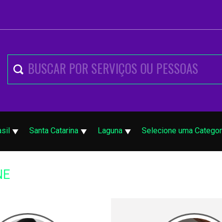
asil
Santa Catarina
Laguna
Selecione uma Categor
NE