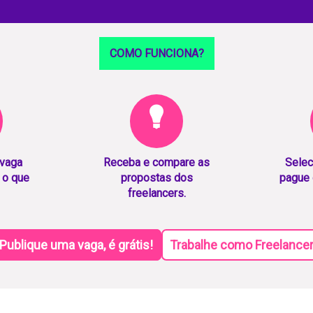
COMO FUNCIONA?
 vaga
Receba e compare as
Selec
 o que
propostas dos
pague 
freelancers.
Publique uma vaga, é grátis!
Trabalhe como Freelance