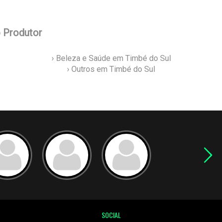
o Produtor
› Beleza e Saúde em Timbé do Sul
› Outros em Timbé do Sul
SOCIAL