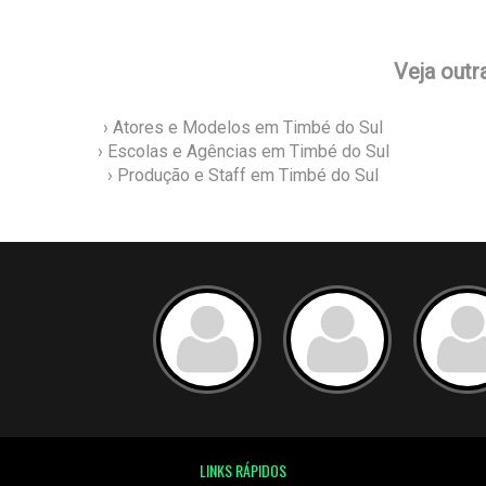
Veja outr
› Atores e Modelos em Timbé do Sul
› Escolas e Agências em Timbé do Sul
› Produção e Staff em Timbé do Sul
LINKS RÁPIDOS