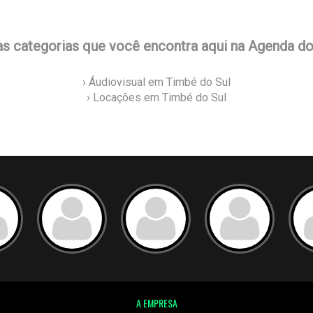
as categorias que você encontra aqui na Agenda d
› Áudiovisual em Timbé do Sul
› Locações em Timbé do Sul
A EMPRESA