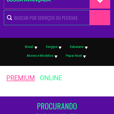
Brasil
Sergipe
Itabaiana
Atores e Modelos
Papai Noel
PREMIUM
ONLINE
PROCURANDO