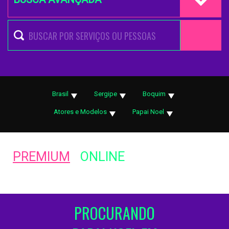
Brasil
Sergipe
Boquim
Atores e Modelos
Papai Noel
PREMIUM
ONLINE
PROCURANDO