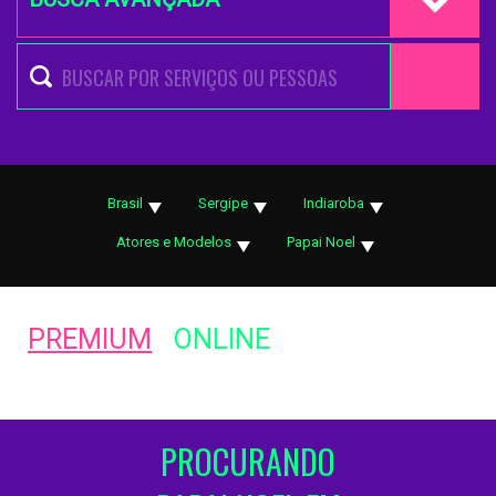
Brasil
Sergipe
Indiaroba
Atores e Modelos
Papai Noel
PREMIUM
ONLINE
PROCURANDO