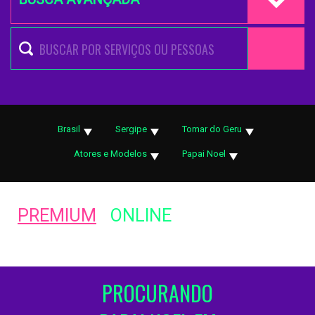
Brasil
Sergipe
Tomar do Geru
Atores e Modelos
Papai Noel
PREMIUM
ONLINE
PROCURANDO