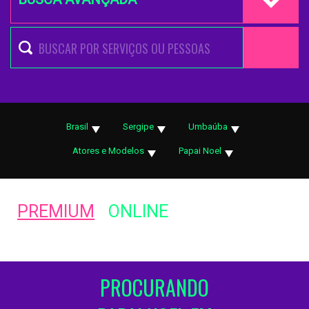
Brasil
Sergipe
Umbaúba
Atores e Modelos
Papai Noel
PREMIUM
ONLINE
PROCURANDO