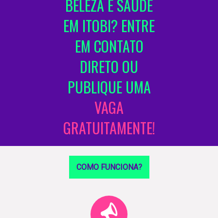
BELEZA E SAÚDE
EM ITOBI? ENTRE
EM CONTATO
DIRETO OU
PUBLIQUE UMA
VAGA
GRATUITAMENTE!
COMO FUNCIONA?