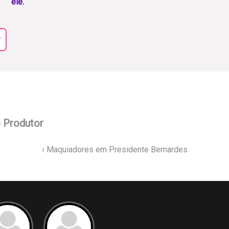
ele.
r
o Produtor
› Maquiadores em Presidente Bernardes