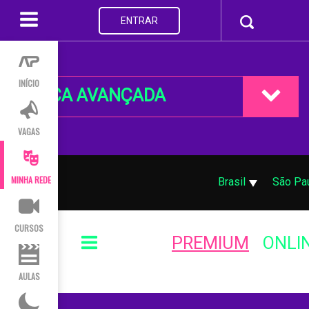
ENTRAR
INÍCIO
BUSCA AVANÇADA
VAGAS
MINHA REDE
Brasil
São Pa
CURSOS
PREMIUM
ONLI
AULAS