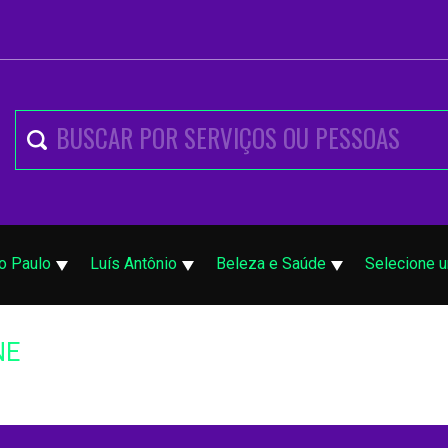
o Paulo
Luís Antônio
Beleza e Saúde
Selecione 
NE