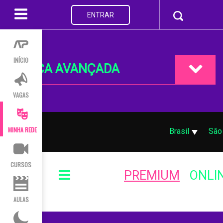
ENTRAR
INÍCIO
BUSCA AVANÇADA
VAGAS
MINHA REDE
Brasil
São
CURSOS
PREMIUM
ONLI
AULAS