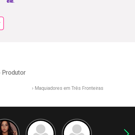
ele.
r
o Produtor
› Maquiadores em Três Fronteiras