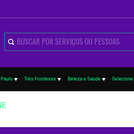
 Paulo
Três Fronteiras
Beleza e Saúde
Selecione
NE