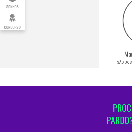
SONHOS
CONCURSO
Mar
SÃO JOSÉ
PROC
PARDO?