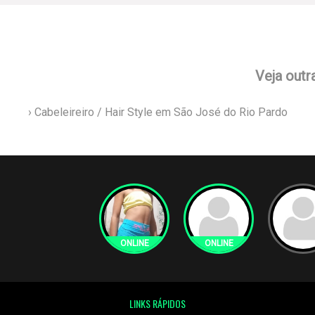
Veja outr
› Cabeleireiro / Hair Style em São José do Rio Pardo
LINKS RÁPIDOS