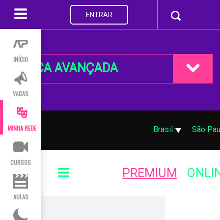
ENTRAR
INÍCIO
BUSCA AVANÇADA
VAGAS
MINHA REDE
Brasil
São Pau
CURSOS
PREMIUM
ONLI
AULAS