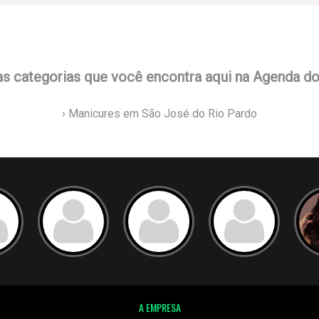
as categorias que você encontra aqui na Agenda d
› Manicures em São José do Rio Pardo
A EMPRESA