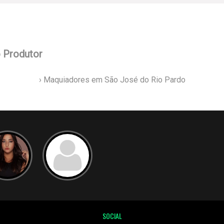
o Produtor
› Maquiadores em São José do Rio Pardo
SOCIAL