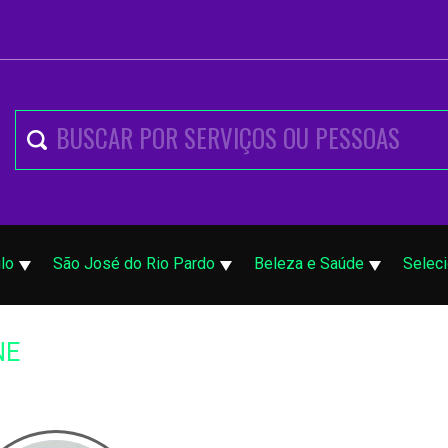
lo
São José do Rio Pardo
Beleza e Saúde
Selec
NE