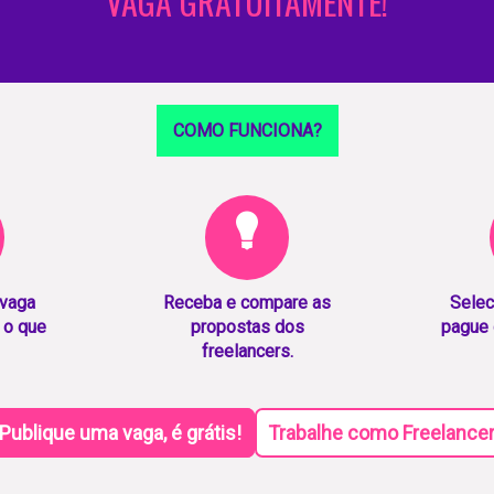
VAGA GRATUITAMENTE!
COMO FUNCIONA?
 vaga
Receba e compare as
Selec
 o que
propostas dos
pague 
freelancers.
Publique uma vaga, é grátis!
Trabalhe como Freelance