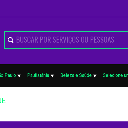
ão Paulo
Paulistânia
Beleza e Saúde
Selecione u
NE