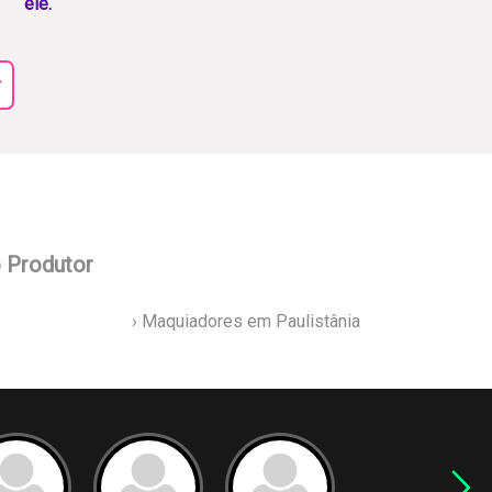
ele.
r
o Produtor
› Maquiadores em Paulistânia